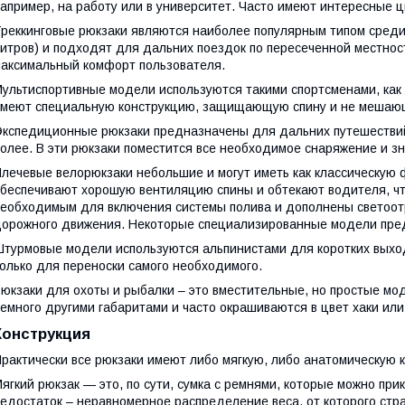
апример, на работу или в университет. Часто имеют интересные ц
реккинговые рюкзаки являются наиболее популярным типом среди 
итров) и подходят для дальних поездок по пересеченной местности
аксимальный комфорт пользователя.
ультиспортивные модели используются такими спортсменами, ка
меют специальную конструкцию, защищающую спину и не мешаю
кспедиционные рюкзаки предназначены для дальних путешествий
олее. В эти рюкзаки поместится все необходимое снаряжение и з
лечевые велорюкзаки небольшие и могут иметь как классическую 
беспечивают хорошую вентиляцию спины и обтекают водителя, ч
еобходимым для включения системы полива и дополнены светоо
орожного движения. Некоторые специализированные модели пред
турмовые модели используются альпинистами для коротких выход
олько для переноски самого необходимого.
юкзаки для охоты и рыбалки – это вместительные, но простые мо
емного другими габаритами и часто окрашиваются в цвет хаки ил
Конструкция
рактически все рюкзаки имеют либо мягкую, либо анатомическую 
ягкий рюкзак — это, по сути, сумка с ремнями, которые можно прик
едостаток – неравномерное распределение веса, от которого стр