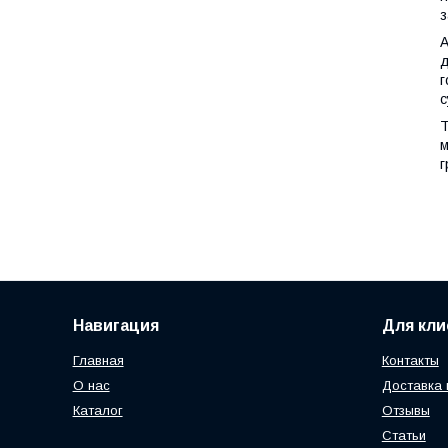
з
А
д
г
с
Т
м
г
Навигация
Для кли
Главная
Контакты
О нас
Доставка 
Каталог
Отзывы
Статьи