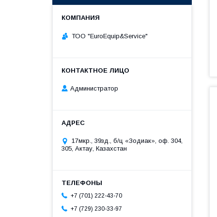
ТОО "ЕurоЕquip&Sеrviсе"
Администратор
17мкр., 39зд., б/ц «Зодиак», оф. 304,
305, Актау, Казахстан
+7 (701) 222-43-70
+7 (729) 230-33-97