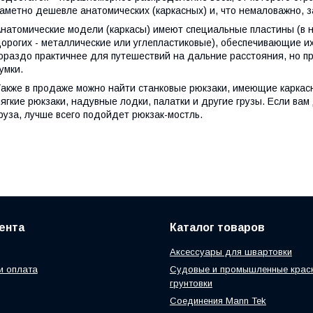
аметно дешевле анатомических (каркасных) и, что немаловажно, 
натомические модели (каркасы) имеют специальные пластины (в н
орогих - металлические или углепластиковые), обеспечивающие и
ораздо практичнее для путешествий на дальние расстояния, но пр
умки.
акже в продаже можно найти станковые рюкзаки, имеющие каркасн
ягкие рюкзаки, надувные лодки, палатки и другие грузы. Если ва
руза, лучше всего подойдет рюкзак-мостль.
ента
Каталог товаров
Аксессуары для швартовки
и оплата
Судовые и промышленные краски
грунтовки
Соединения Mann Tek