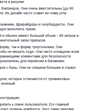
вета и рисунки.
бэкпэкеров. Они очень вместительны (до 80
. Их дизайн часто ставит во главу угла
к лыжники, фрирайдеры и сноубордисты. Они
щую выполнять трюки.
 и обычно имеют большой объем – 80 литров и
начительный запас припасов.
форму, так и форму треугольника. Они
тобы не мешать езде. Они часто оснащены всем
тражающими элементами для безопасности
назначены для перевозки в багажнике.
ов с базы. Они не слишком большие и служат
дели, которые отличаются от треккинговых
и зеленый.
конструкцию.
репить к спине пользователя. Его главный
адает уровень комфорта. Зато такие рюкзаки