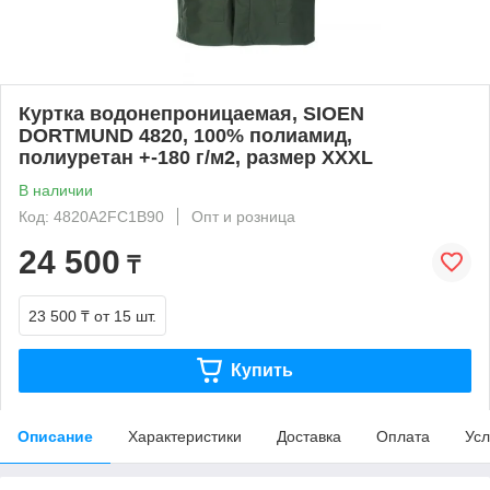
Куртка водонепроницаемая, SIOEN
DORTMUND 4820, 100% полиамид,
полиуретан +-180 г/м2, размер XXXL
В наличии
Код: 4820A2FC1B90
Опт и розница
24 500
₸
23 500 ₸
от 15 шт.
Купить
Описание
Характеристики
Доставка
Оплата
Усл