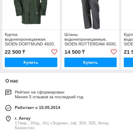
Куртка
Штаны
Курт
водонепроницаемая,
водонепроницаемые,
вод
SIOEN DORTMUND 4820,
SIOEN ROTTERDAM 4500,
SIO
100% полиамид,
100% полиамид,
100
22 500
14 500
21 
₸
₸
полиуретан +-180 г/м2,
полиуретан +-180 г/м2,
поли
размер XXL
размер XXL
разм
Купить
Купить
О нас
Рейтинг не сформирован
Менее 5 отзывов за последний год
Работает с 15.05.2014
г. Актау
17мкр., 39зд., б/ц «Зодиак», оф. 304, 305, Актау,
Казахстан