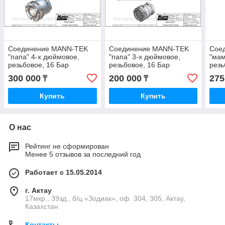
Соединение MANN-TEK
Соединение MANN-TEK
Сое
"папа" 4-х дюймовое,
"папа" 3-х дюймовое,
"мам
резьбовое, 16 Бар
резьбовое, 16 Бар
резь
300 000
200 000
275
₸
₸
Купить
Купить
О нас
Рейтинг не сформирован
Менее 5 отзывов за последний год
Работает с 15.05.2014
г. Актау
17мкр., 39зд., б/ц «Зодиак», оф. 304, 305, Актау,
Казахстан
Контакты