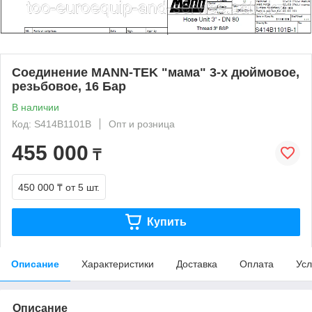
Соединение MANN-TEK "мама" 3-х дюймовое,
резьбовое, 16 Бар
В наличии
Код: S414B1101B
Опт и розница
455 000
₸
450 000 ₸
от 5 шт.
Купить
Описание
Характеристики
Доставка
Оплата
Усл
Описание