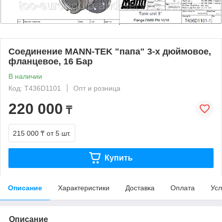
Соединение MANN-TEK "папа" 3-х дюймовое,
фланцевое, 16 Бар
В наличии
Код: T436D1101
Опт и розница
220 000
₸
215 000 ₸
от 5 шт.
Купить
Описание
Характеристики
Доставка
Оплата
Усл
Описание