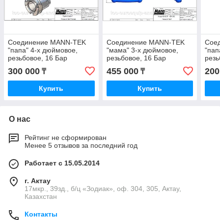
Соединение MANN-TEK
Соединение MANN-TEK
Сое
"папа" 4-х дюймовое,
"мама" 3-х дюймовое,
"пап
резьбовое, 16 Бар
резьбовое, 16 Бар
резь
300 000
455 000
200
₸
₸
Купить
Купить
О нас
Рейтинг не сформирован
Менее 5 отзывов за последний год
Работает с 15.05.2014
г. Актау
17мкр., 39зд., б/ц «Зодиак», оф. 304, 305, Актау,
Казахстан
Контакты