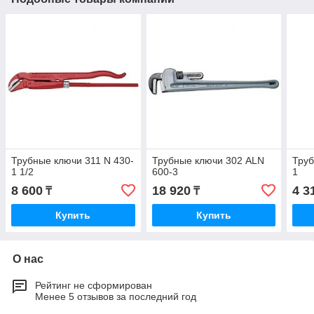
Трубные ключи 311 N 430-
Трубные ключи 302 ALN
Труб
1 1/2
600-3
1
8 600
18 920
4 3
₸
₸
Купить
Купить
О нас
Рейтинг не сформирован
Менее 5 отзывов за последний год