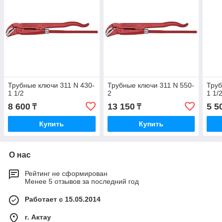
Трубные ключи 311 N 430-
Трубные ключи 311 N 550-
Труб
1 1/2
2
1 1/
8 600
13 150
5 5
₸
₸
Купить
Купить
О нас
Рейтинг не сформирован
Менее 5 отзывов за последний год
Работает с 15.05.2014
г. Актау