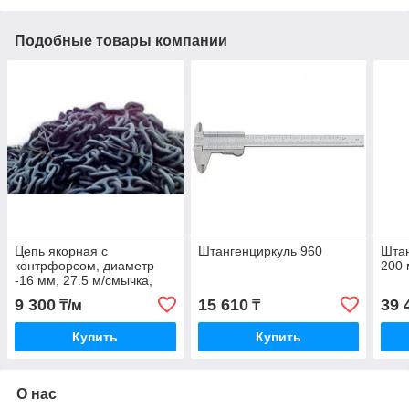
Подобные товары компании
Цепь якорная с
Штангенциркуль 960
Штан
контрфорсом, диаметр
200
-16 мм, 27.5 м/смычка,
9 300
15 610
39 
₸/м
₸
Купить
Купить
О нас