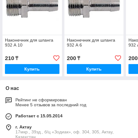
Наконечник для шланга
Наконечник для шланга
Нако
932 А 10
932 А 6
932 
210
200
200
₸
₸
Купить
Купить
О нас
Рейтинг не сформирован
Менее 5 отзывов за последний год
Работает с 15.05.2014
г. Актау
17мкр., 39зд., б/ц «Зодиак», оф. 304, 305, Актау,
Казахстан