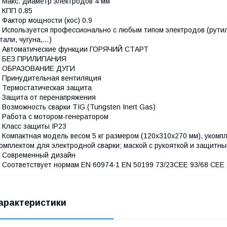
 Макс. диаметр электродов 4 мм
 КПП 0.85
 Фактор мощности (кос) 0.9
 Используется профессионально с любым типом электродов (рути
тали, чугуна,…)
 Автоматические функции ГОРЯЧИЙ СТАРТ
– БЕЗ ПРИЛИПАНИЯ
– ОБРАЗОВАНИЕ ДУГИ
 Принудительная вентиляция
 Термостатическая защита
 Защита от перенапряжения
 Возможность сварки TIG (Tungsten Inert Gas)
 Работа с мотором-генератором
 Класс защиты IP23
 Компактная модель весом 5 кг размером (120x310x270 мм), уком
омплектом для электродной сварки; маской с рукояткой и защитны
 Современный дизайн
 Соответствует нормам EN 60974-1 EN 50199 73/23CEE 93/68 CEE
арактеристики