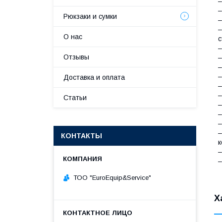
–
–
Рюкзаки и сумки
–
–
О нас
с
–
Отзывы
–
Доставка и оплата
–
–
Статьи
–
–
–
–
КОНТАКТЫ
к
–
–
ТОО "ЕurоЕquip&Sеrviсе"
Х