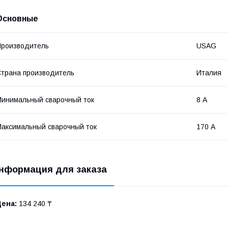
Основные
роизводитель
USAG
трана производитель
Италия
инимальный сварочный ток
8 А
аксимальный сварочный ток
170 А
нформация для заказа
Цена:
134 240 ₸