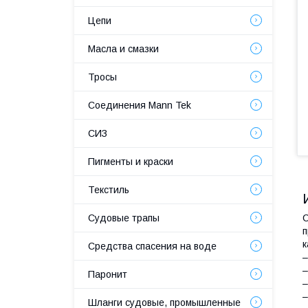
Цепи
Масла и смазки
Тросы
Соединения Mann Tek
СИЗ
Пигменты и краски
Текстиль
Судовые трапы
С
п
к
Средства спасения на воде
–
–
Паронит
–
–
Шланги судовые, промышленные