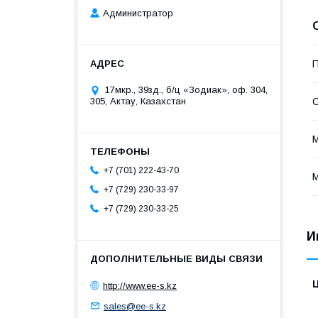
Администратор
П
17мкр., 39зд., б/ц «Зодиак», оф. 304,
305, Актау, Казахстан
С
М
+7 (701) 222-43-70
М
+7 (729) 230-33-97
+7 (729) 230-33-25
И
http://www.ee-s.kz
sales@ee-s.kz