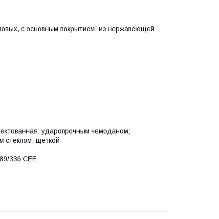
ловых, с основным покрытием, из нержавеющей
плектованная: ударопрочным чемоданом;
м стеклом; щеткой
 89/336 CEE