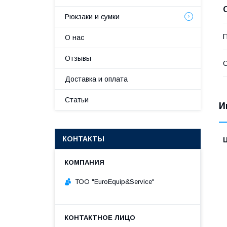
Рюкзаки и сумки
П
О нас
Отзывы
С
Доставка и оплата
Статьи
И
КОНТАКТЫ
ТОО "ЕurоЕquip&Sеrviсе"