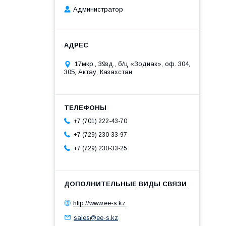
Администратор
17мкр., 39зд., б/ц «Зодиак», оф. 304,
305, Актау, Казахстан
+7 (701) 222-43-70
+7 (729) 230-33-97
+7 (729) 230-33-25
http://www.ee-s.kz
sales@ee-s.kz