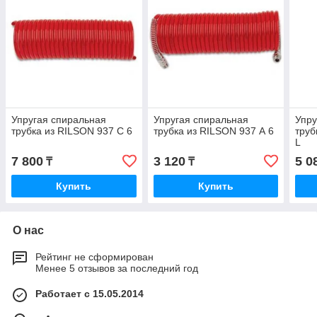
Упругая спиральная
Упругая спиральная
Упру
трубка из RILSON 937 C 6
трубка из RILSON 937 А 6
труб
L
7 800
3 120
5 0
₸
₸
Купить
Купить
О нас
Рейтинг не сформирован
Менее 5 отзывов за последний год
Работает с 15.05.2014