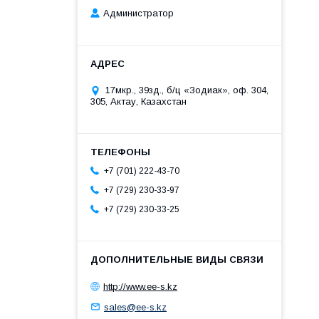
Администратор
17мкр., 39зд., б/ц «Зодиак», оф. 304,
305, Актау, Казахстан
+7 (701) 222-43-70
+7 (729) 230-33-97
+7 (729) 230-33-25
http://www.ee-s.kz
sales@ee-s.kz