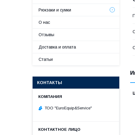
Рюкзаки и сумки
П
О нас
С
Отзывы
Доставка и оплата
С
Статьи
И
КОНТАКТЫ
ТОО "ЕurоЕquip&Sеrviсе"