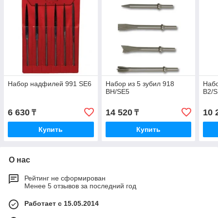
Набор надфилей 991 SE6
Набор из 5 зубил 918
Набо
BH/SE5
B2/
6 630
14 520
10 
₸
₸
Купить
Купить
О нас
Рейтинг не сформирован
Менее 5 отзывов за последний год
Работает с 15.05.2014