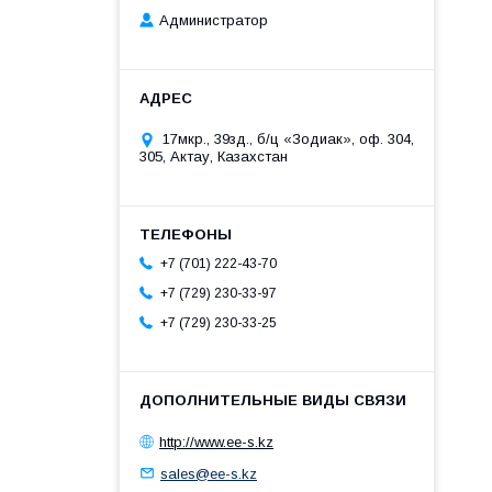
Администратор
17мкр., 39зд., б/ц «Зодиак», оф. 304,
305, Актау, Казахстан
+7 (701) 222-43-70
+7 (729) 230-33-97
+7 (729) 230-33-25
http://www.ee-s.kz
sales@ee-s.kz