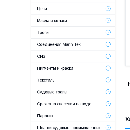
Цепи
Масла и смазки
Тросы
Соединения Mann Tek
СИЗ
Пигменты и краски
Текстиль
Судовые трапы
Н
П
Средства спасения на воде
Паронит
Х
Шланги судовые, промышленные