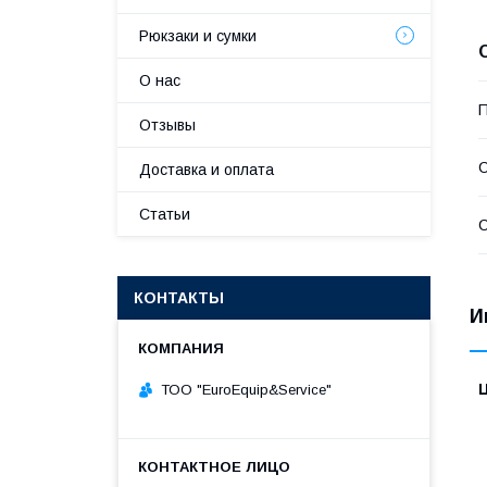
Рюкзаки и сумки
О нас
П
Отзывы
С
Доставка и оплата
Статьи
С
КОНТАКТЫ
И
ТОО "ЕurоЕquip&Sеrviсе"