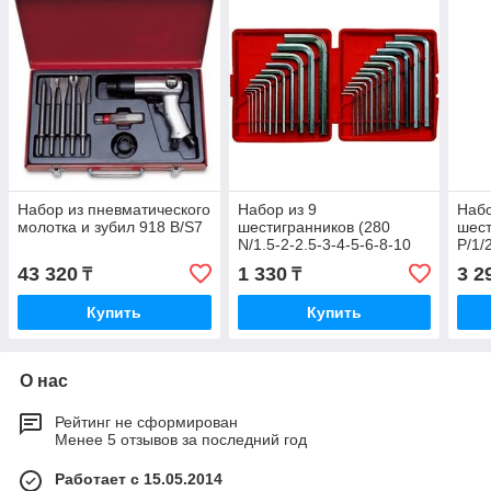
Набор из пневматического
Набор из 9
Набо
молотка и зубил 918 В/S7
шестигранников (280
шест
N/1.5-2-2.5-3-4-5-6-8-10
P/1/
мм)
43 320
1 330
3 2
₸
₸
Купить
Купить
О нас
Рейтинг не сформирован
Менее 5 отзывов за последний год
Работает с 15.05.2014