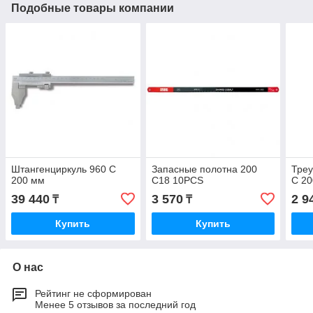
Подобные товары компании
Штангенциркуль 960 С
Запасные полотна 200
Тре
200 мм
С18 10PCS
С 20
39 440
3 570
2 9
₸
₸
Купить
Купить
О нас
Рейтинг не сформирован
Менее 5 отзывов за последний год