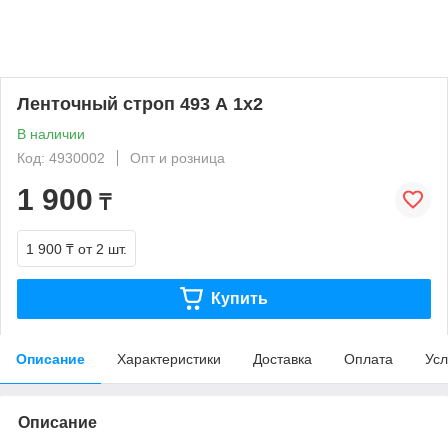
Ленточный строп 493 А 1х2
В наличии
Код: 4930002
Опт и розница
1 900
₸
1 900 ₸
от 2 шт.
Купить
Описание
Характеристики
Доставка
Оплата
Усл
Описание