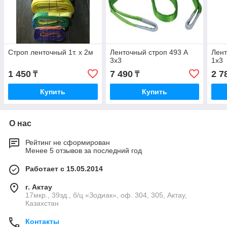
Строп ленточный 1т. х 2м
Ленточный строп 493 А
Лент
3х3
1х3
1 450
7 490
2 7
₸
₸
Купить
Купить
О нас
Рейтинг не сформирован
Менее 5 отзывов за последний год
Работает с 15.05.2014
г. Актау
17мкр., 39зд., б/ц «Зодиак», оф. 304, 305, Актау,
Казахстан
Контакты