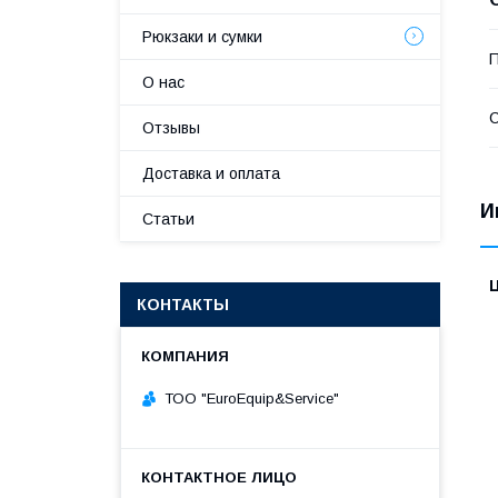
Рюкзаки и сумки
П
О нас
С
Отзывы
Доставка и оплата
И
Статьи
КОНТАКТЫ
ТОО "ЕurоЕquip&Sеrviсе"