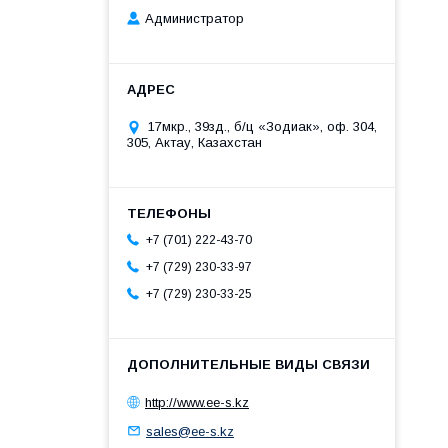
Администратор
17мкр., 39зд., б/ц «Зодиак», оф. 304,
305, Актау, Казахстан
+7 (701) 222-43-70
+7 (729) 230-33-97
+7 (729) 230-33-25
http://www.ee-s.kz
sales@ee-s.kz