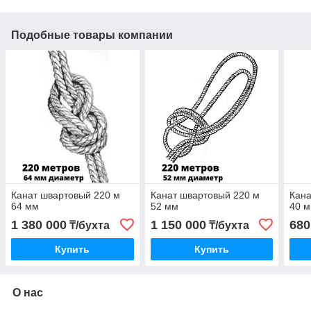
Подобные товары компании
Канат швартовый 220 м
Канат швартовый 220 м
Кана
64 мм
52 мм
40 
1 380 000
1 150 000
680
₸/бухта
₸/бухта
Купить
Купить
О нас