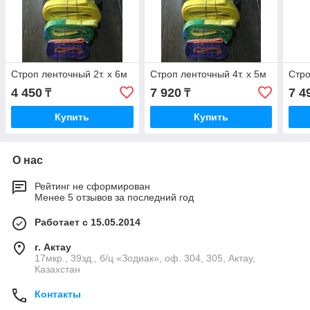
Строп ленточный 2т. х 6м
Строп ленточный 4т. х 5м
Стро
4 450
7 920
7 4
₸
₸
Купить
Купить
О нас
Рейтинг не сформирован
Менее 5 отзывов за последний год
Работает с 15.05.2014
г. Актау
17мкр., 39зд., б/ц «Зодиак», оф. 304, 305, Актау,
Казахстан
Контакты