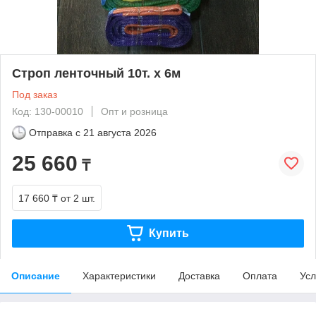
Строп ленточный 10т. х 6м
Под заказ
Код: 130-00010
Опт и розница
Отправка с
21 августа 2026
25 660
₸
17 660 ₸
от 2 шт.
Купить
Описание
Характеристики
Доставка
Оплата
Усл