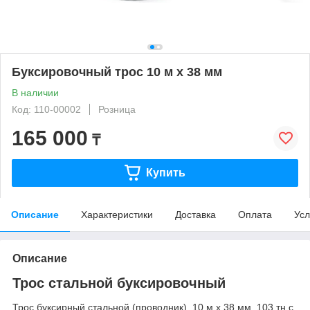
Буксировочный трос 10 м х 38 мм
В наличии
Код: 110-00002
Розница
165 000
₸
Купить
Описание
Характеристики
Доставка
Оплата
Усл
Описание
Трос стальной буксировочный
Трос буксирный стальной (проводник), 10 м х 38 мм, 103 тн,с