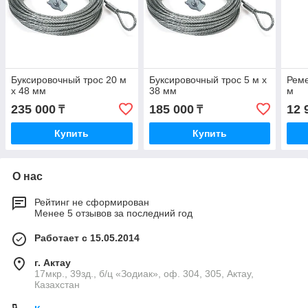
Буксировочный трос 20 м
Буксировочный трос 5 м х
Реме
х 48 мм
38 мм
м
235 000
185 000
12 
₸
₸
Купить
Купить
О нас
Рейтинг не сформирован
Менее 5 отзывов за последний год
Работает с 15.05.2014
г. Актау
17мкр., 39зд., б/ц «Зодиак», оф. 304, 305, Актау,
Казахстан