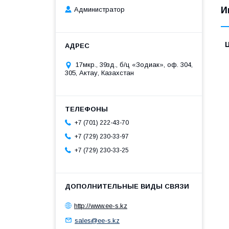
И
Администратор
17мкр., 39зд., б/ц «Зодиак», оф. 304,
305, Актау, Казахстан
+7 (701) 222-43-70
+7 (729) 230-33-97
+7 (729) 230-33-25
http://www.ee-s.kz
sales@ee-s.kz