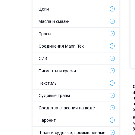
Цепи
Масла и смазки
Тросы
Соединения Mann Tek
СИЗ
Пигменты и краски
Текстиль
Судовые трапы
а
Средства спасения на воде
о
Паронит
М
б
Шланги судовые, промышленные