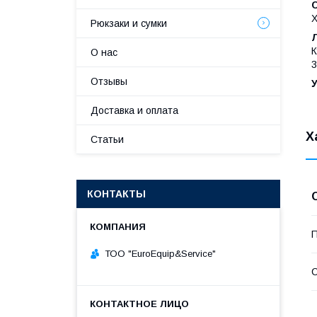
С
Х
Рюкзаки и сумки
К
О нас
3
Отзывы
У
Доставка и оплата
Х
Статьи
КОНТАКТЫ
П
ТОО "ЕurоЕquip&Sеrviсе"
С