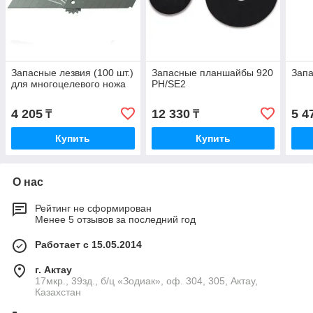
Запасные лезвия (100 шт.)
Запасные планшайбы 920
Запа
для многоцелевого ножа
PH/SE2
4 205
12 330
5 4
₸
₸
Купить
Купить
О нас
Рейтинг не сформирован
Менее 5 отзывов за последний год
Работает с 15.05.2014
г. Актау
17мкр., 39зд., б/ц «Зодиак», оф. 304, 305, Актау,
Казахстан