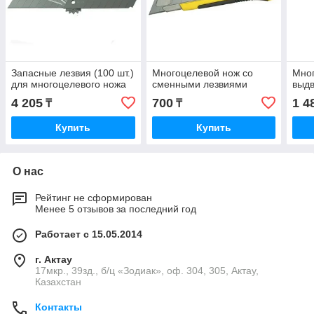
Запасные лезвия (100 шт.)
Многоцелевой нож со
Мног
для многоцелевого ножа
сменными лезвиями
выд
4 205
700
1 4
₸
₸
Купить
Купить
О нас
Рейтинг не сформирован
Менее 5 отзывов за последний год
Работает с 15.05.2014
г. Актау
17мкр., 39зд., б/ц «Зодиак», оф. 304, 305, Актау,
Казахстан
Контакты