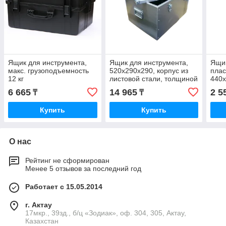
Ящик для инструмента,
Ящик для инструмента,
Ящик
макс. грузоподъемность
520х290х290, корпус из
плас
12 кг
листовой стали, толщиной
440
1.2 мм
6 665
14 965
2 5
₸
₸
Купить
Купить
О нас
Рейтинг не сформирован
Менее 5 отзывов за последний год
Работает с 15.05.2014
г. Актау
17мкр., 39зд., б/ц «Зодиак», оф. 304, 305, Актау,
Казахстан