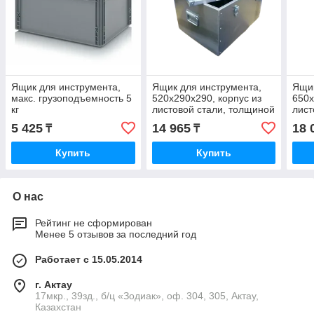
Ящик для инструмента,
Ящик для инструмента,
Ящик
макс. грузоподъемность 5
520х290х290, корпус из
650х
кг
листовой стали, толщиной
лист
1.2 мм
5 425
14 965
18 
₸
₸
Купить
Купить
О нас
Рейтинг не сформирован
Менее 5 отзывов за последний год
Работает с 15.05.2014
г. Актау
17мкр., 39зд., б/ц «Зодиак», оф. 304, 305, Актау,
Казахстан