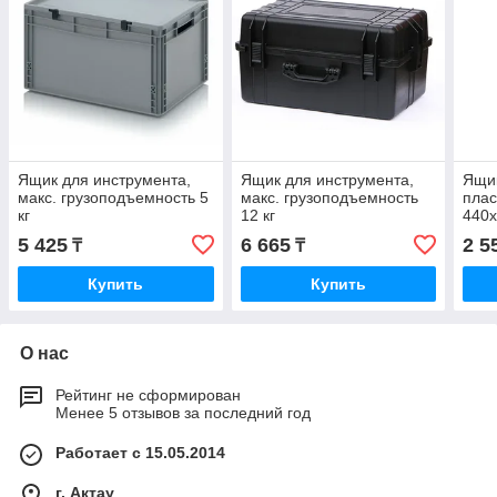
Ящик для инструмента,
Ящик для инструмента,
Ящик
макс. грузоподъемность 5
макс. грузоподъемность
плас
кг
12 кг
440
5 425
6 665
2 5
₸
₸
Купить
Купить
О нас
Рейтинг не сформирован
Менее 5 отзывов за последний год
Работает с 15.05.2014
г. Актау