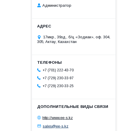
Администратор
17мкр., 39зд., б/ц «Зодиак», оф. 304,
305, Актау, Казахстан
+7 (701) 222-43-70
+7 (729) 230-33-97
+7 (729) 230-33-25
http://www.ee-s.kz
sales@ee-s.kz