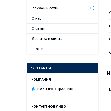
Рюкзаки и сумки
О нас
П
Отзывы
Доставка и оплата
С
Статьи
С
КОНТАКТЫ
И
ТОО "ЕurоЕquip&Sеrviсе"