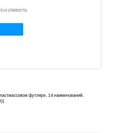
/S14 (09880070)
пластмассовом футляре. 14 наименований.
0))