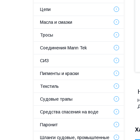
Цепи
Масла и смазки
Тросы
Соединения Mann Tek
СИЗ
Пигменты и краски
Текстиль
Судовые трапы
Н
Д
Средства спасения на воде
Паронит
Х
Шланги судовые, промышленные