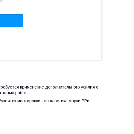
4
требуется применение дополнительного усилия с
тажных работ.
укоятка монтировки - из пластика марки PPи