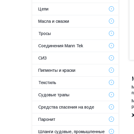
Цепи
Масла и смазки
Тросы
Соединения Mann Tek
СИЗ
Пигменты и краски
Текстиль
М
п
Судовые трапы
М
р
Средства спасения на воде
Паронит
Шланги судовые, промышленные