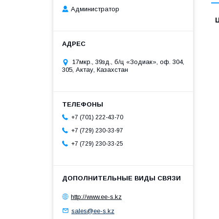
Администратор
17мкр., 39зд., б/ц «Зодиак», оф. 304,
305, Актау, Казахстан
+7 (701) 222-43-70
+7 (729) 230-33-97
+7 (729) 230-33-25
http://www.ee-s.kz
sales@ee-s.kz