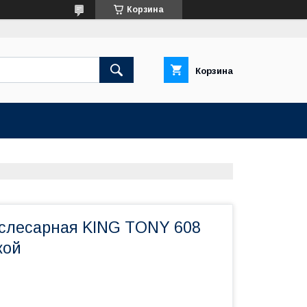
Корзина
Корзина
слесарная KING TONY 608
кой