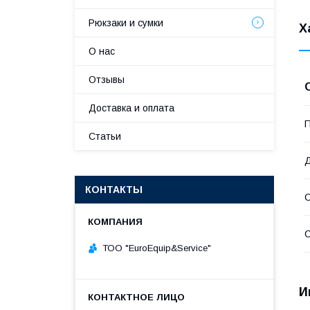
Рюкзаки и сумки
Х
О нас
Отзывы
Доставка и оплата
П
Статьи
Д
КОНТАКТЫ
С
С
ТОО "ЕurоЕquip&Sеrviсе"
И